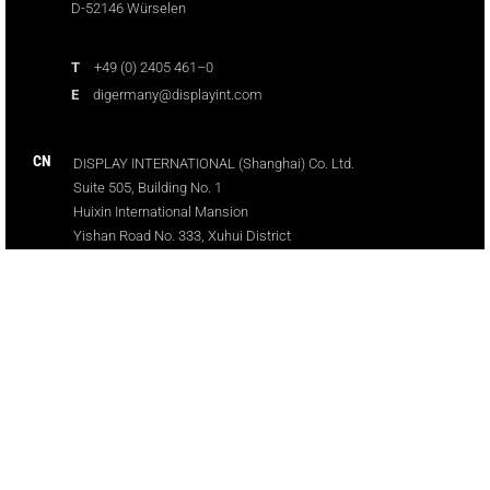
D-52146 Würselen
T
+49 (0) 2405 461–0
E
digermany@displayint.com
CN
DISPLAY INTERNATIONAL (Shanghai) Co. Ltd.
Suite 505, Building No. 1
Huixin International Mansion
Yishan Road No. 333, Xuhui District
200030 Shanghai
P.R. China
T
+86 21 64 98 70 55-0
E
di-cn@displayint.com
WeChat