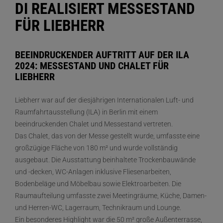
DI REALISIERT MESSESTAND
FÜR LIEBHERR
BEEINDRUCKENDER AUFTRITT AUF DER ILA
2024: MESSESTAND UND CHALET FÜR
LIEBHERR
Liebherr war auf der diesjährigen Internationalen Luft- und
Raumfahrtausstellung (ILA) in Berlin mit einem
beeindruckenden Chalet und Messestand vertreten.
Das Chalet, das von der Messe gestellt wurde, umfasste eine
großzügige Fläche von 180 m² und wurde vollständig
ausgebaut. Die Ausstattung beinhaltete Trockenbauwände
und -decken, WC-Anlagen inklusive Fliesenarbeiten,
Bodenbeläge und Möbelbau sowie Elektroarbeiten. Die
Raumaufteilung umfasste zwei Meetingräume, Küche, Damen-
und Herren-WC, Lagerraum, Technikraum und Lounge.
Ein besonderes Highlight war die 50 m² große Außenterrasse,