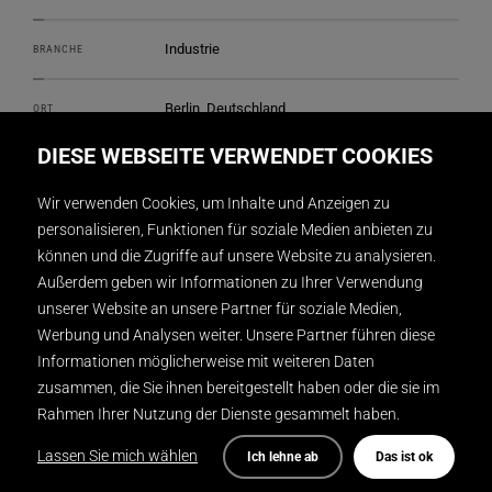
Industrie
BRANCHE
Berlin, Deutschland
ORT
DIESE WEBSEITE VERWENDET COOKIES
DISPLAY INTERNATIONAL
REALISATION
Wir verwenden Cookies, um Inhalte und Anzeigen zu
2
430 m
GRÖSSE
personalisieren, Funktionen für soziale Medien anbieten zu
können und die Zugriffe auf unsere Website zu analysieren.
Außerdem geben wir Informationen zu Ihrer Verwendung
PlanJ
DESIGN
unserer Website an unsere Partner für soziale Medien,
Werbung und Analysen weiter. Unsere Partner führen diese
Gunnar Mitzner
FOTOGRAFIE
Informationen möglicherweise mit weiteren Daten
zusammen, die Sie ihnen bereitgestellt haben oder die sie im
Rahmen Ihrer Nutzung der Dienste gesammelt haben.
Lassen Sie mich wählen
Ich lehne ab
Das ist ok