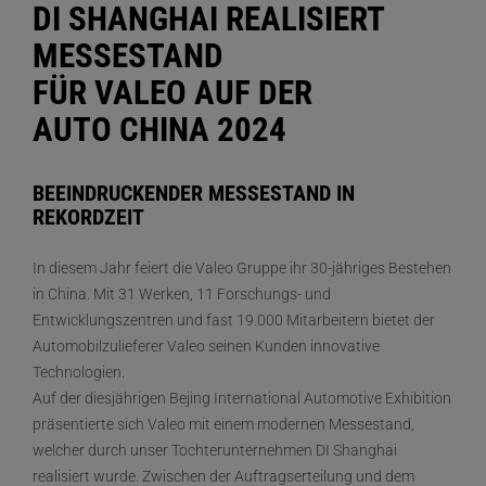
DI SHANGHAI REALISIERT
MESSESTAND
FÜR VALEO AUF DER
AUTO CHINA 2024
BEEINDRUCKENDER MESSESTAND IN
REKORDZEIT
In diesem Jahr feiert die Valeo Gruppe ihr 30-jähriges Bestehen
in China. Mit 31 Werken, 11 Forschungs- und
Entwicklungszentren und fast 19.000 Mitarbeitern bietet der
Automobilzulieferer Valeo seinen Kunden innovative
Technologien.
Auf der diesjährigen Bejing International Automotive Exhibition
präsentierte sich Valeo mit einem modernen Messestand,
welcher durch unser Tochterunternehmen DI Shanghai
realisiert wurde. Zwischen der Auftragserteilung und dem