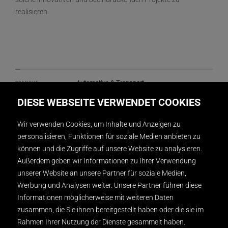
realisieren.
Automotive & Transport
BRANCHE
DIESE WEBSEITE VERWENDET COOKIES
Beijing, China
ORT
Wir verwenden Cookies, um Inhalte und Anzeigen zu
personalisieren, Funktionen für soziale Medien anbieten zu
DISPLAY INTERNATIONAL SHANGHAI
REALISATION
können und die Zugriffe auf unsere Website zu analysieren.
Außerdem geben wir Informationen zu Ihrer Verwendung
2
396 m
GRÖSSE
unserer Website an unsere Partner für soziale Medien,
Werbung und Analysen weiter. Unsere Partner führen diese
DISPLAY INTERNATIONAL SHANGHAI
DESIGN
Informationen möglicherweise mit weiteren Daten
zusammen, die Sie ihnen bereitgestellt haben oder die sie im
DISPLAY INTERNATIONAL SHANGHAI / Valeo
FOTOGRAFIE
Rahmen Ihrer Nutzung der Dienste gesammelt haben.