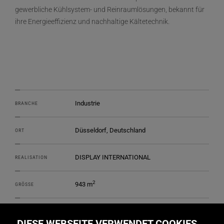
gewerbliche Kühlsystem- und Reinraumlösungen, bekannt für
ihre Energieeffizienz und nachhaltige Kältetechnik.
Industrie
BRANCHE
Düsseldorf, Deutschland
ORT
DISPLAY INTERNATIONAL
REALISATION
2
943 m
GRÖSSE
Daniel Becker Studio
DESIGN
DIESE WEBSEITE VERWENDET COOKIES