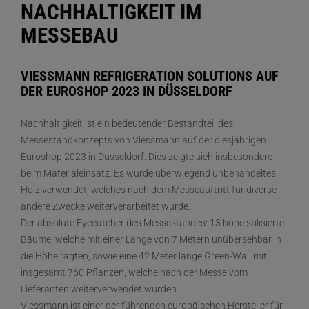
NACHHALTIGKEIT IM
MESSEBAU
VIESSMANN REFRIGERATION SOLUTIONS AUF
DER EUROSHOP 2023 IN DÜSSELDORF
Nachhaltigkeit ist ein bedeutender Bestandteil des
Messestandkonzepts von Viessmann auf der diesjährigen
Euroshop 2023 in Düsseldorf. Dies zeigte sich insbesondere
beim Materialeinsatz: Es wurde überwiegend unbehandeltes
Holz verwendet, welches nach dem Messeauftritt für diverse
andere Zwecke weiterverarbeitet wurde.
Der absolute Eyecatcher des Messestandes: 13 hohe stilisierte
Bäume, welche mit einer Länge von 7 Metern unübersehbar in
die Höhe ragten, sowie eine 42 Meter lange Green-Wall mit
insgesamt 760 Pflanzen, welche nach der Messe vom
Lieferanten weiterverwendet wurden.
Viessmann ist einer der führenden europäischen Hersteller für