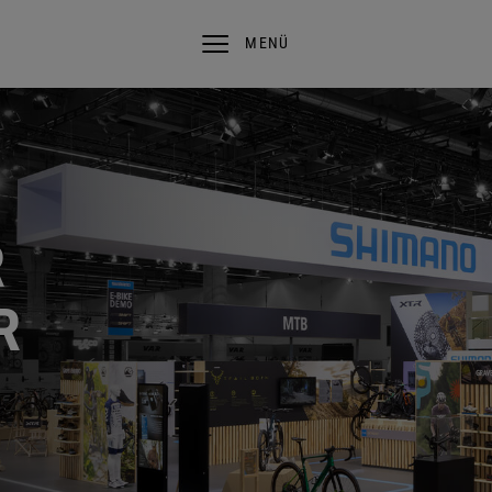
MENÜ
R
R