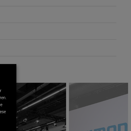
r
ren.
re
iese