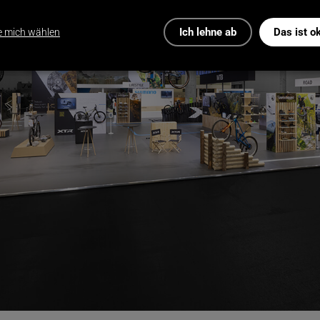
Ich lehne ab
Das ist o
e mich wählen