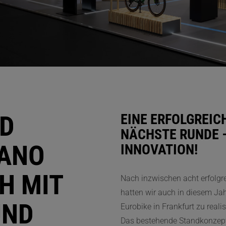
ND
EINE ERFOLGREIC
NÄCHSTE RUNDE –
MANO
INNOVATION!
H MIT
Nach inzwischen acht erfolgr
hatten wir auch in diesem Ja
UND
Eurobike in Frankfurt zu realis
Das bestehende Standkonzept 