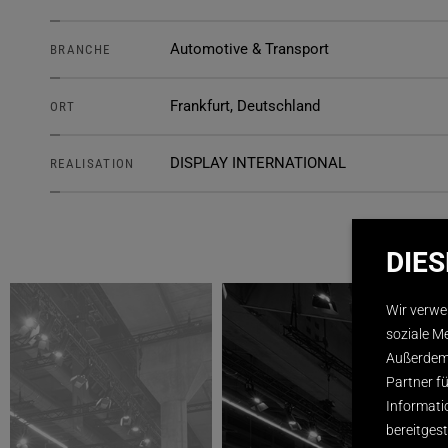
Automotive & Transport
BRANCHE
Frankfurt, Deutschland
ORT
DISPLAY INTERNATIONAL
REALISATION
DIE
Wir verwe
soziale M
Außerdem 
Partner f
Informati
bereitges